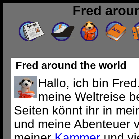
Fred arou
Fred around the world
Hallo, ich bin Fred
meine Weltreise b
Seiten könnt ihr in m
und meine Abenteuer v
meiner
Kammer
und vi