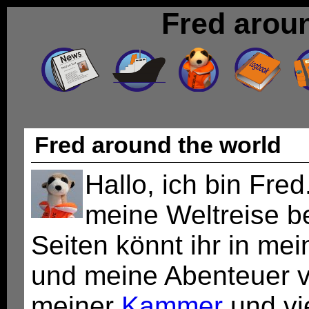
Fred arou
Fred around the world
Hallo, ich bin Fred
meine Weltreise b
Seiten könnt ihr in m
und meine Abenteuer v
meiner
Kammer
und vi