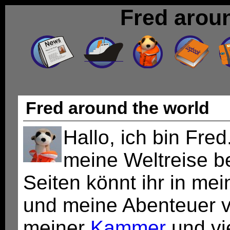
Fred arou
Fred around the world
Hallo, ich bin Fred
meine Weltreise b
Seiten könnt ihr in m
und meine Abenteuer v
meiner
Kammer
und vi